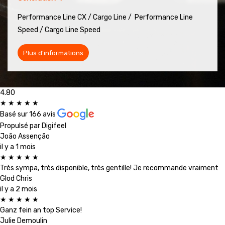
Performance Line CX / Cargo Line /
Performance Line
Speed / Cargo Line Speed
Plus d'informations
4.80
★
★
★
★
★
Basé sur
166 avis
Propulsé par
Digifeel
João Assenção
il y a 1 mois
★
★
★
★
★
Très sympa, très disponible, très gentille! Je recommande vraiment
Glod Chris
il y a 2 mois
★
★
★
★
★
Ganz fein an top Service!
Julie Demoulin