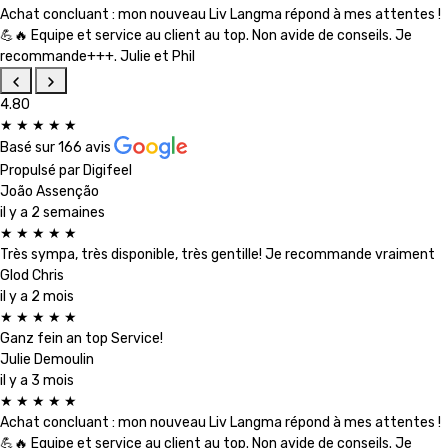
Achat concluant : mon nouveau Liv Langma répond à mes attentes !
💪🔥 Equipe et service au client au top. Non avide de conseils. Je
recommande+++. Julie et Phil
4.80
★
★
★
★
★
Basé sur
166 avis
Propulsé par
Digifeel
João Assenção
il y a 2 semaines
★
★
★
★
★
Très sympa, très disponible, très gentille! Je recommande vraiment
Glod Chris
il y a 2 mois
★
★
★
★
★
Ganz fein an top Service!
Julie Demoulin
il y a 3 mois
★
★
★
★
★
Achat concluant : mon nouveau Liv Langma répond à mes attentes !
💪🔥 Equipe et service au client au top. Non avide de conseils. Je