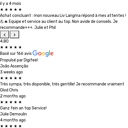
il y a 4 mois
★
★
★
★
★
Achat concluant : mon nouveau Liv Langma répond à mes attentes !
💪🔥 Equipe et service au client au top. Non avide de conseils. Je
recommande+++. Julie et Phil
4.80
★
★
★
★
★
Basé sur
166 avis
Propulsé par
Digifeel
João Assenção
3 weeks ago
★
★
★
★
★
Très sympa, très disponible, très gentille! Je recommande vraiment
Glod Chris
2 months ago
★
★
★
★
★
Ganz fein an top Service!
Julie Demoulin
4 months ago
★
★
★
★
★