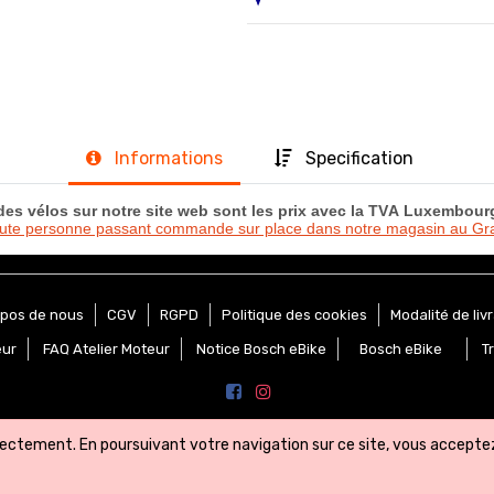
Informations
Specification
 des vélos sur notre site web sont les prix avec la TVA Luxembou
oute personne passant commande sur place dans notre magasin au 
opos de nous
CGV
RGPD
Politique des cookies
Modalité de liv
eur
FAQ Atelier Moteur
Notice Bosch eBike
Bosch eBike
T
rectement. En poursuivant votre navigation sur ce site, vous acceptez 