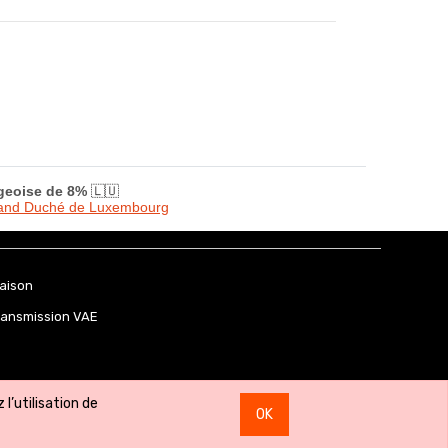
rgeoise de 8%
🇱🇺
Grand Duché de Luxembourg
raison
ransmission VAE
l’utilisation de
OK