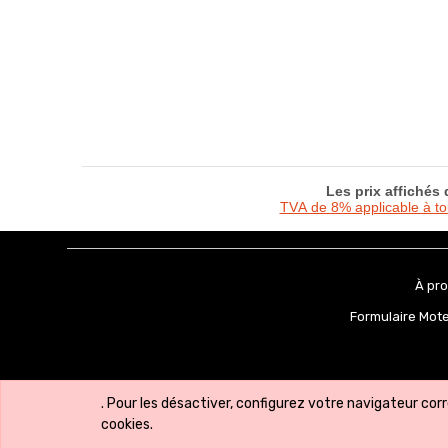
Les prix affichés
TVA de 8% applicable à t
À pr
Formulaire Mot
. Pour les désactiver, configurez votre navigateur cor
Copyright ©
VeloLab.lu 🇱🇺
cookies.