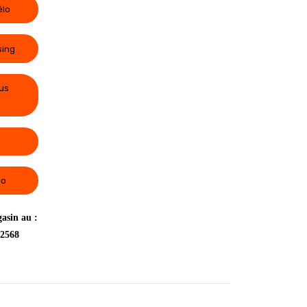
élo
sing
us
lo
asin au :
 2568