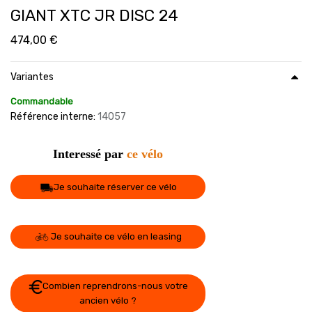
GIANT XTC JR DISC 24
474,00
€
Variantes
Commandable
Référence interne:
14057
Interessé par
ce vélo
Je souhaite réserver ce vélo
Je souhaite ce vélo en leasing
Combien reprendrons-nous votre
ancien vélo ?