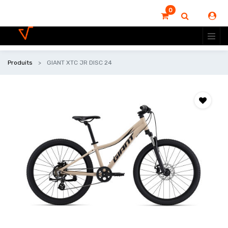
0
Produits
GIANT XTC JR DISC 24