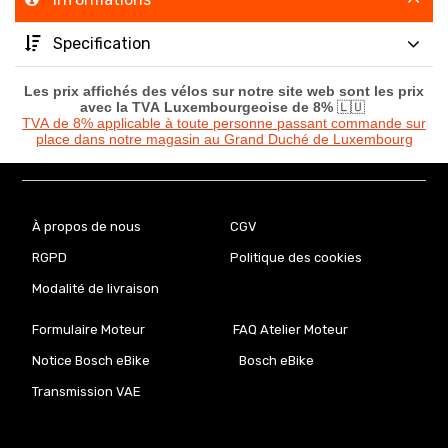
Specification
Les prix affichés des vélos sur notre site web sont les prix
avec la TVA Luxembourgeoise de 8%
🇱🇺
TVA de 8% applicable à toute personne passant commande sur
place dans notre magasin au Grand Duché de Luxembourg
À propos de nous
CGV
RGPD
Politique des cookies
Modalité de livraison
Formulaire Moteur
FAQ Atelier Moteur
Notice Bosch eBike
Bosch eBike
Transmission VAE