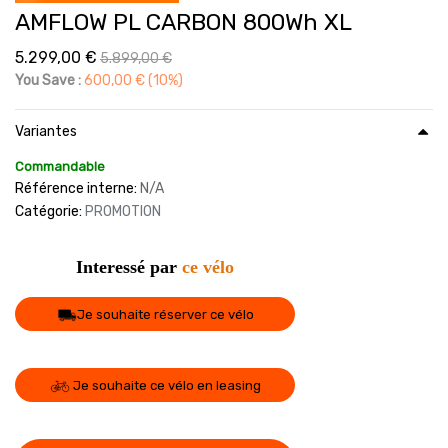
AMFLOW PL CARBON 800Wh XL
5.299,00
€
5.899,00
€
You Save :
600,00
€
(10%)
Variantes
Commandable
Référence interne:
N/A
Catégorie:
PROMOTION
Interessé par
ce vélo
Je souhaite réserver ce vélo
Je souhaite ce vélo en leasing