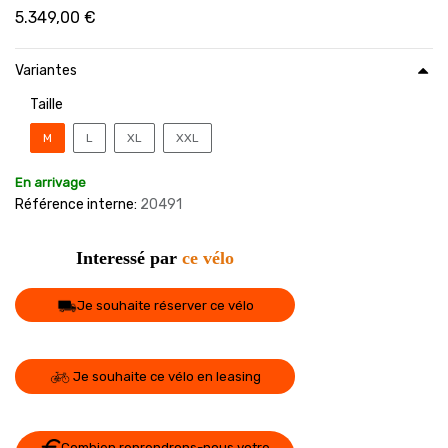
5.349,00
€
Variantes
Taille
M
L
XL
XXL
En arrivage
Référence interne:
20491
Interessé par
ce vélo
Je souhaite réserver ce vélo
Je souhaite ce vélo en leasing
Combien reprendrons-nous votre