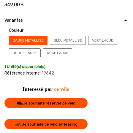
349,00
€
Variantes
Couleur
JAUNE METALLISE
BLEU METALLISE
VERT LAQUE
ROUGE LAQUE
ROSE LAQUE
1 Unité(s) disponible(s)
Référence interne:
19642
Interessé par
ce vélo
Je souhaite réserver ce vélo
Je souhaite ce vélo en leasing