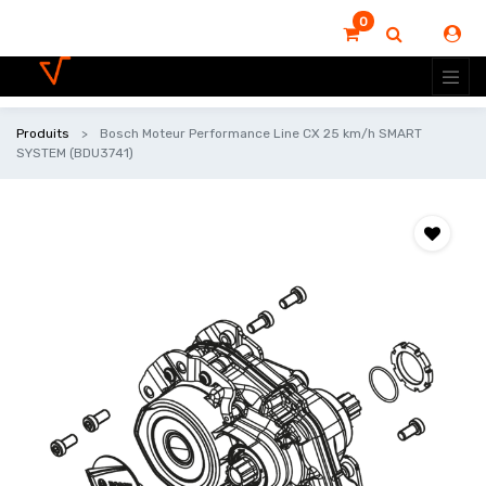
0
Produits
Bosch Moteur Performance Line CX 25 km/h SMART
SYSTEM (BDU3741)