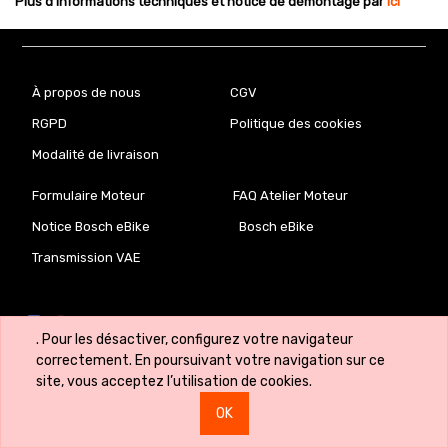
Plus d’informations techniques et notice de démontage par
ici
À propos de nous
CGV
RGPD
Politique des cookies
Modalité de livraison
Formulaire Moteur
FAQ Atelier Moteur
Notice Bosch eBike
Bosch eBike
Transmission VAE
. Pour les désactiver, configurez votre navigateur
correctement. En poursuivant votre navigation sur ce
site, vous acceptez l’utilisation de cookies.
Copyright ©
VeloLab.lu 🇱🇺
OK