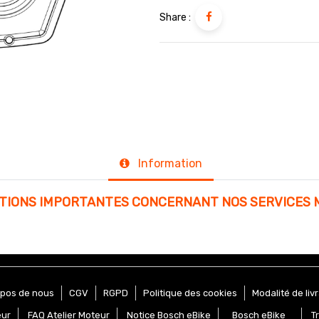
Share :
Information
ATIONS IMPORTANTES CONCERNANT NOS SERVICES 
opos de nous
CGV
RGPD
Politique des cookies
Modalité de liv
eur
FAQ Atelier Moteur
Notice Bosch eBike
Bosch eBike
T