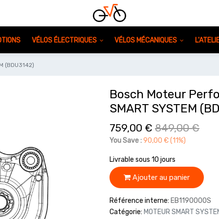
TIONS
VÉLOS ÉLECTRIQUES
VÉLOS MÉCANIQUES
L'ATEL
M (BDU3142)
Bosch Moteur Perf
SMART SYSTEM (BD
759,00
€
849,00
€
You Save :
90,00
€
(11%)
Livrable sous 10 jours
Ajouter au panier
Référence interne:
EB1190000S
Catégorie:
MOTEUR SMART SYSTE