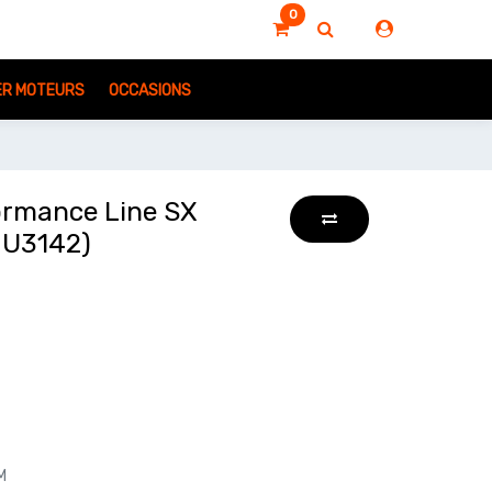
0
IER MOTEURS
OCCASIONS
ormance Line SX
U3142)
M