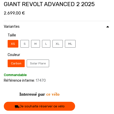
GIANT REVOLT ADVANCED 2 2025
2.699,00
€
Variantes
Taille
XS
S
M
L
XL
ML
Couleur
Carbon
Solar Flare
Commandable
Référence interne:
17470
Interessé par
ce vélo
Je souhaite réserver ce vélo