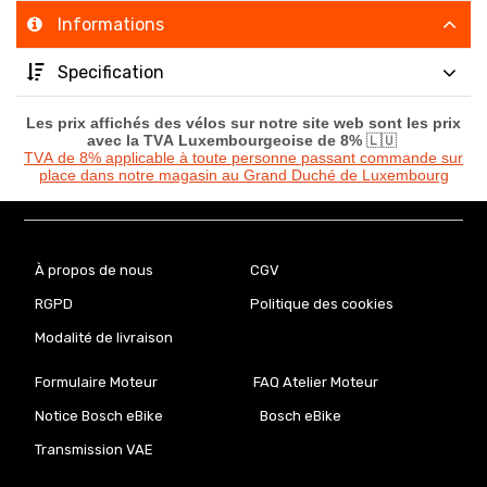
Informations
Specification
Les prix affichés des vélos sur notre site web sont les prix
avec la TVA Luxembourgeoise de 8%
🇱🇺
TVA de 8% applicable à toute personne passant commande sur
place dans notre magasin au Grand Duché de Luxembourg
À propos de nous
CGV
RGPD
Politique des cookies
Modalité de livraison
Formulaire Moteur
FAQ Atelier Moteur
Notice Bosch eBike
Bosch eBike
Transmission VAE