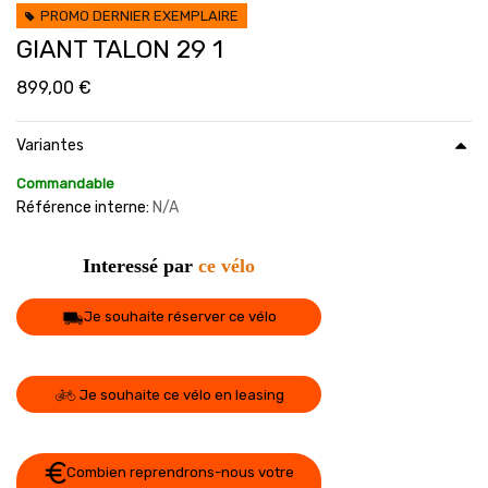
PROMO DERNIER EXEMPLAIRE
GIANT TALON 29 1
899,00
€
Variantes
Commandable
Référence interne:
N/A
Interessé par
ce vélo
Je souhaite réserver ce vélo
Je souhaite ce vélo en leasing
Combien reprendrons-nous votre