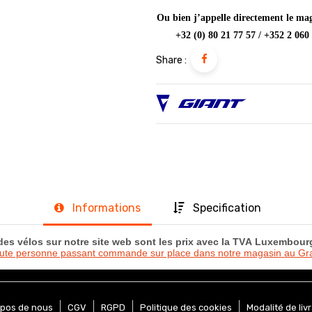
Ou bien j’appelle directement le mag
+32 (0) 80 21 77 57 / +352 2 060
Share :
Informations
Specification
 des vélos sur notre site web sont les prix avec la TVA Luxembou
oute personne passant commande sur place dans notre magasin au 
opos de nous
CGV
RGPD
Politique des cookies
Modalité de liv