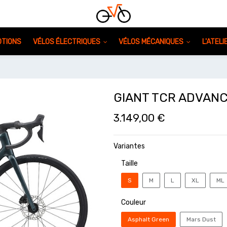
TIONS
VÉLOS ÉLECTRIQUES
VÉLOS MÉCANIQUES
L'ATEL
GIANT TCR ADVANC
3.149,00
€
Variantes
Taille
S
M
L
XL
ML
Couleur
Asphalt Green
Mars Dust