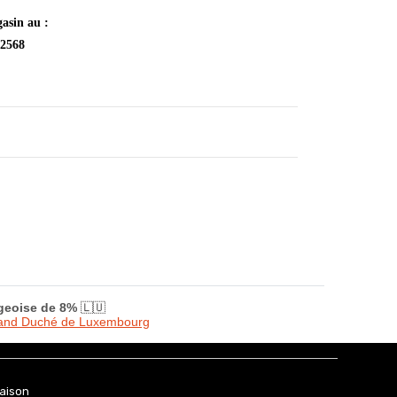
asin au :
 2568
rgeoise de 8%
🇱🇺
Grand Duché de Luxembourg
raison