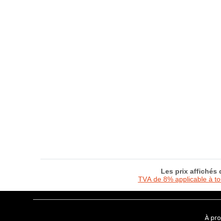
Les prix affichés
TVA de 8% applicable à t
À pr