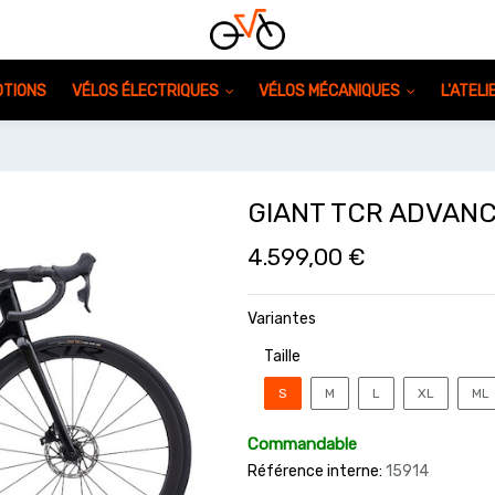
TIONS
VÉLOS ÉLECTRIQUES
VÉLOS MÉCANIQUES
L'ATEL
GIANT TCR ADVANC
4.599,00
€
Variantes
Taille
S
M
L
XL
ML
Commandable
Référence interne:
15914