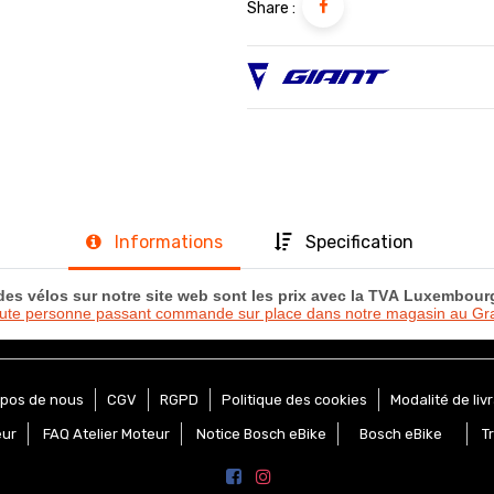
Share :
Informations
Specification
 des vélos sur notre site web sont les prix avec la TVA Luxembou
oute personne passant commande sur place dans notre magasin au 
opos de nous
CGV
RGPD
Politique des cookies
Modalité de liv
eur
FAQ Atelier Moteur
Notice Bosch eBike
Bosch eBike
T