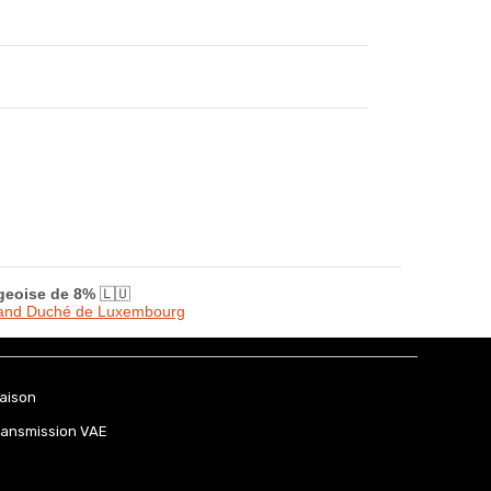
rgeoise de 8%
🇱🇺
Grand Duché de Luxembourg
raison
ransmission VAE