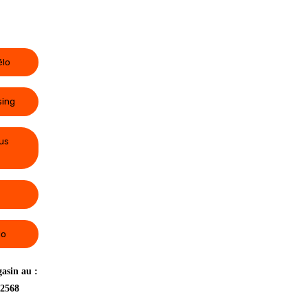
élo
sing
us
lo
asin au :
 2568