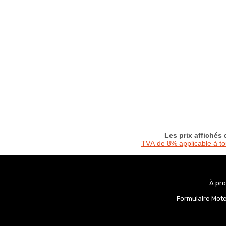
Les prix affichés
TVA de 8% applicable à t
À pr
Formulaire Mot