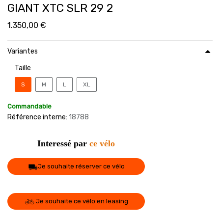
GIANT XTC SLR 29 2
1.350,00
€
Variantes
Taille
S
M
L
XL
Commandable
Référence interne:
18788
Interessé par
ce vélo
Je souhaite réserver ce vélo
Je souhaite ce vélo en leasing