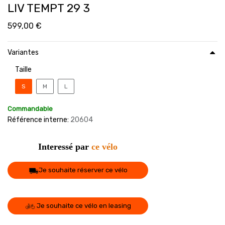
LIV TEMPT 29 3
599,00
€
Variantes
Taille
S
M
L
Commandable
Référence interne:
20604
Interessé par
ce vélo
Je souhaite réserver ce vélo
Je souhaite ce vélo en leasing