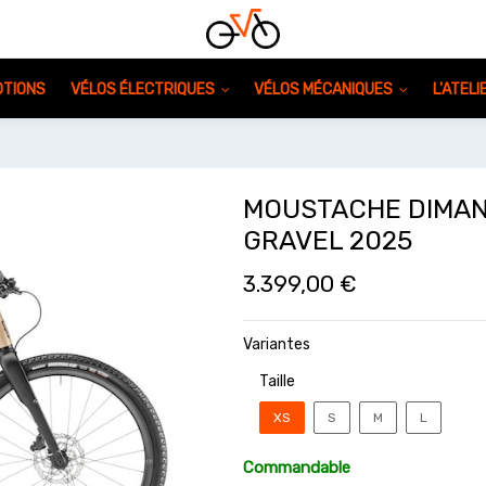
TIONS
VÉLOS ÉLECTRIQUES
VÉLOS MÉCANIQUES
L'ATEL
MOUSTACHE DIMAN
GRAVEL 2025
3.399,00
€
Variantes
Taille
XS
S
M
L
Commandable