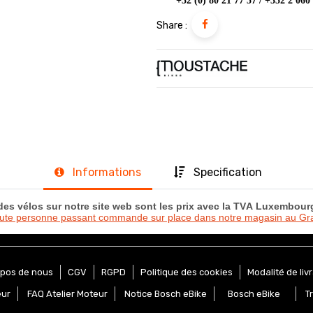
+32 (0) 80 21 77 57 / +352 2 060
Share :
Informations
Specification
 des vélos sur notre site web sont les prix avec la TVA Luxembou
oute personne passant commande sur place dans notre magasin au 
opos de nous
CGV
RGPD
Politique des cookies
Modalité de liv
eur
FAQ Atelier Moteur
Notice Bosch eBike
Bosch eBike
T