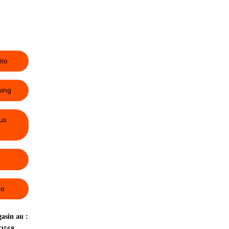
élo
sing
us
lo
asin au :