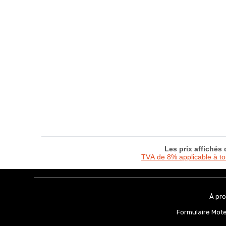
Les prix affichés
TVA de 8% applicable à t
À pr
Formulaire Mot