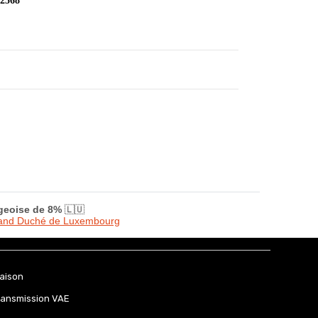
 2568
rgeoise de 8%
🇱🇺
Grand Duché de Luxembourg
raison
ransmission VAE