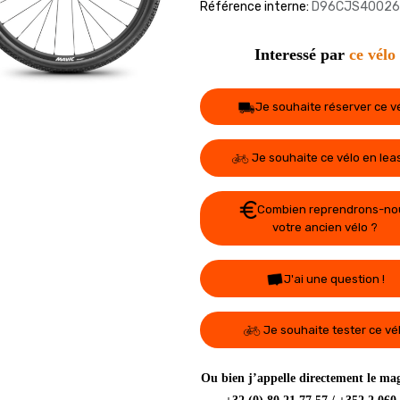
Référence interne:
D96CJS40026
Interessé par
ce vélo
Je souhaite réserver ce v
Je souhaite ce vélo en lea
Combien reprendrons-no
votre ancien vélo ?
J'ai une question !
Je souhaite tester ce vé
Ou bien j’appelle directement le mag