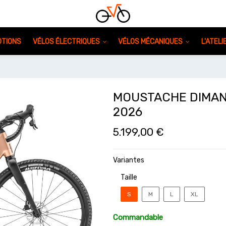
TIONS
VÉLOS ÉLECTRIQUES
VÉLOS MÉCANIQUES
L'ATEL
MOUSTACHE DIMAN
2026
5.199,00
€
Variantes
Taille
S
M
L
XL
Commandable