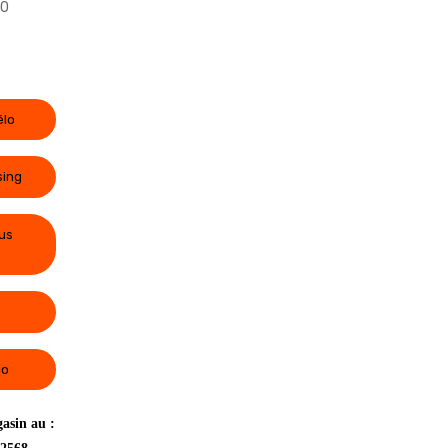
0
élo
sing
us
lo
asin au :