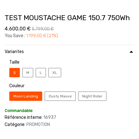
TEST MOUSTACHE GAME 150.7 750Wh
4.600,00
€
5.799,00
€
You Save :
1.199,00
€
(21%)
Variantes
Taille
S
M
L
XL
Couleur
Moon Landing
Dusty Mauve
Night Rider
Commandable
Référence interne:
16937
Catégorie:
PROMOTION