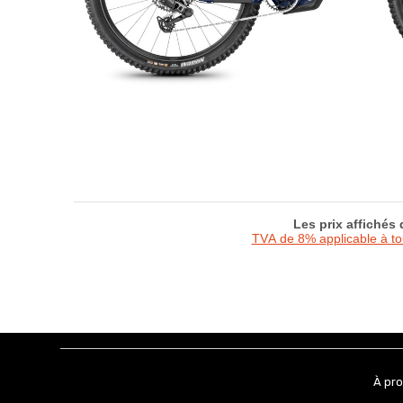
Les prix affichés
TVA de 8% applicable à t
À pr