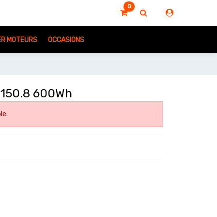
0
IER MOTEURS
OCCASIONS
150.8 600Wh
le.