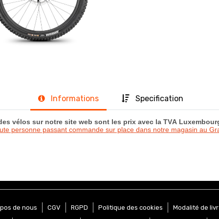
Informations
Specification
 des vélos sur notre site web sont les prix avec la TVA Luxembou
oute personne passant commande sur place dans notre magasin au 
opos de nous
CGV
RGPD
Politique des cookies
Modalité de liv