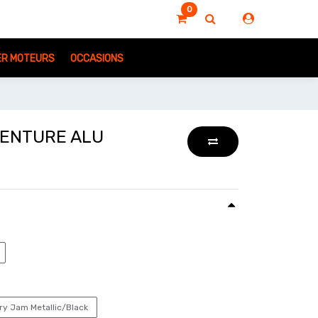
0
IER MOTEURS
OCCASIONS
VENTURE ALU
ry Jam Metallic/Black