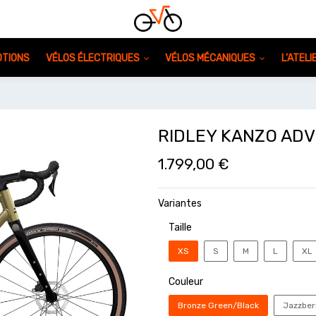
TIONS
VÉLOS ÉLECTRIQUES
VÉLOS MÉCANIQUES
L'ATEL
RIDLEY KANZO AD
1.799,00
€
Variantes
Taille
XS
S
M
L
XL
Couleur
Bronze Green/Black
Jazzber