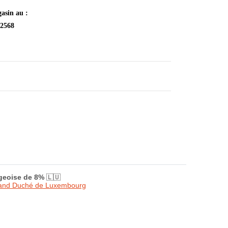
asin au :
 2568
rgeoise de 8%
🇱🇺
Grand Duché de Luxembourg